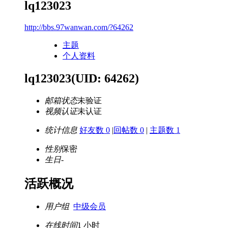
lq123023
http://bbs.97wanwan.com/?64262
主题
个人资料
lq123023
(UID: 64262)
邮箱状态
未验证
视频认证
未认证
统计信息
好友数 0
|
回帖数 0
|
主题数 1
性别
保密
生日
-
活跃概况
用户组
中级会员
在线时间
1 小时