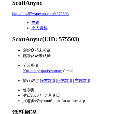
ScottAnync
http://bbs.97wanwan.com/?575503
主题
个人资料
ScottAnync
(UID: 575503)
邮箱状态
未验证
视频认证
未认证
个人签名
Кино о разработчиках
Сериа
统计信息
好友数 0
|
回帖数 0
|
主题数 0
性别
男
生日
2020 年 7 月 9 日
兴趣爱好
лучший онлайн кинотеатр
活跃概况