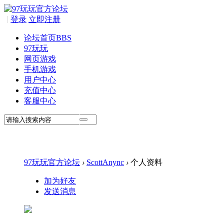
|
登录
立即注册
论坛首页
BBS
97玩玩
网页游戏
手机游戏
用户中心
充值中心
客服中心
97玩玩官方论坛
›
ScottAnync
›
个人资料
加为好友
发送消息