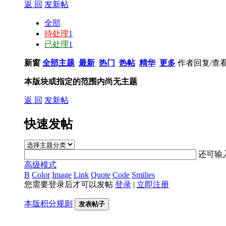
返 回
发新帖
全部
待处理
1
已处理
1
新窗
全部主题
最新
热门
热帖
精华
更多
作者
回复/查
本版块或指定的范围内尚无主题
返 回
发新帖
快速发帖
还可输
高级模式
B
Color
Image
Link
Quote
Code
Smilies
您需要登录后才可以发帖
登录
|
立即注册
本版积分规则
发表帖子