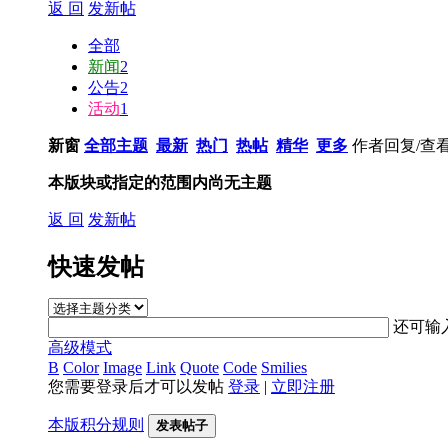
返 回
发新帖
全部
新闻
2
公告
2
活动
1
新窗
全部主题
最新
热门
热帖
精华
更多
作者
回复/查
本版块或指定的范围内尚无主题
返 回
发新帖
快速发帖
还可输
高级模式
B
Color
Image
Link
Quote
Code
Smilies
您需要登录后才可以发帖
登录
|
立即注册
本版积分规则
发表帖子