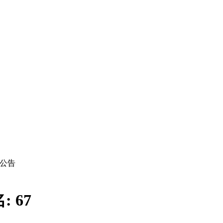
公告
名:
67