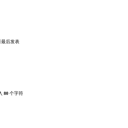
看
最后发表
入
80
个字符