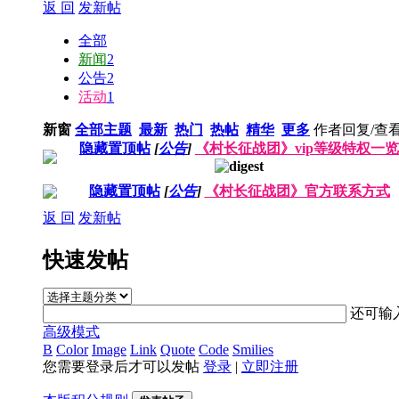
返 回
发新帖
全部
新闻
2
公告
2
活动
1
新窗
全部主题
最新
热门
热帖
精华
更多
作者
回复/查
隐藏置顶帖
[
公告
]
《村长征战团》vip等级特权一览
隐藏置顶帖
[
公告
]
《村长征战团》官方联系方式
返 回
发新帖
快速发帖
还可输
高级模式
B
Color
Image
Link
Quote
Code
Smilies
您需要登录后才可以发帖
登录
|
立即注册