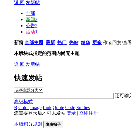
返 回
发新帖
全部
新闻
2
公告
2
活动
1
新窗
全部主题
最新
热门
热帖
精华
更多
作者
回复/查
本版块或指定的范围内尚无主题
返 回
发新帖
快速发帖
还可输
高级模式
B
Color
Image
Link
Quote
Code
Smilies
您需要登录后才可以发帖
登录
|
立即注册
本版积分规则
发表帖子