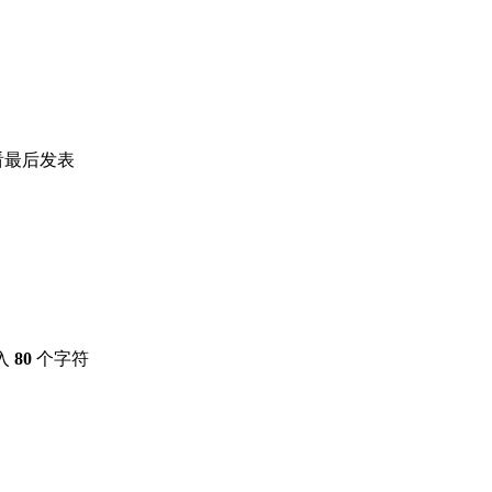
看
最后发表
入
80
个字符