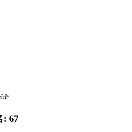
公告
名:
67