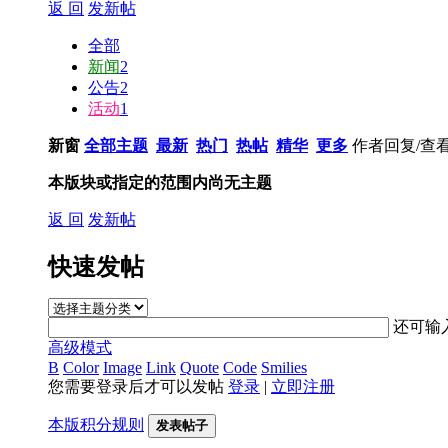
返 回
发新帖
全部
新闻
2
公告
2
活动
1
新窗
全部主题
最新
热门
热帖
精华
更多
作者
回复/查
本版块或指定的范围内尚无主题
返 回
发新帖
快速发帖
还可输
高级模式
B
Color
Image
Link
Quote
Code
Smilies
您需要登录后才可以发帖
登录
|
立即注册
本版积分规则
发表帖子