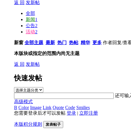
返 回
发新帖
全部
新闻
1
公告
2
活动
2
新窗
全部主题
最新
热门
热帖
精华
更多
作者
回复/查
本版块或指定的范围内尚无主题
返 回
发新帖
快速发帖
还可输
高级模式
B
Color
Image
Link
Quote
Code
Smilies
您需要登录后才可以发帖
登录
|
立即注册
本版积分规则
发表帖子