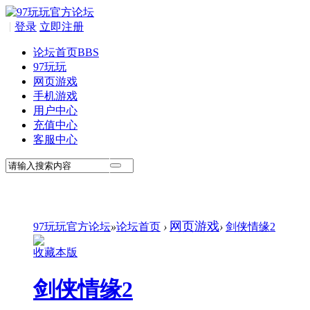
|
登录
立即注册
论坛首页
BBS
97玩玩
网页游戏
手机游戏
用户中心
充值中心
客服中心
网页游戏
97玩玩官方论坛
»
论坛首页
›
›
剑侠情缘2
收藏本版
剑侠情缘2