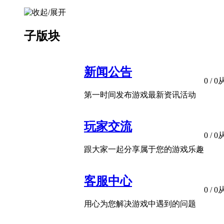
子版块
新闻公告
0
/ 0
第一时间发布游戏最新资讯活动
玩家交流
0
/ 0
跟大家一起分享属于您的游戏乐趣
客服中心
0
/ 0
用心为您解决游戏中遇到的问题