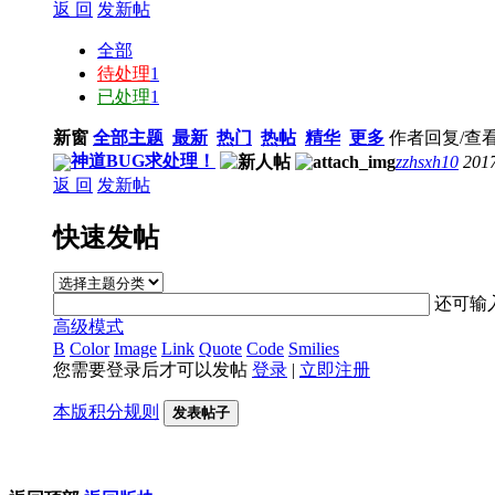
返 回
发新帖
全部
待处理
1
已处理
1
新窗
全部主题
最新
热门
热帖
精华
更多
作者
回复/查
神道BUG求处理！
zzhsxh10
201
返 回
发新帖
快速发帖
还可输
高级模式
B
Color
Image
Link
Quote
Code
Smilies
您需要登录后才可以发帖
登录
|
立即注册
本版积分规则
发表帖子