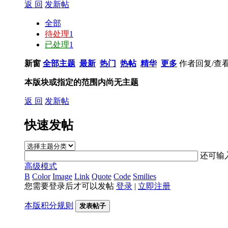
返 回
发新帖
全部
待处理
1
已处理
1
新窗
全部主题
最新
热门
热帖
精华
更多
作者
回复/查
本版块或指定的范围内尚无主题
返 回
发新帖
快速发帖
还可输
高级模式
B
Color
Image
Link
Quote
Code
Smilies
您需要登录后才可以发帖
登录
|
立即注册
本版积分规则
发表帖子