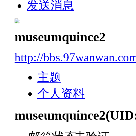
发送消息
museumquince2
http://bbs.97wanwan.co
主题
个人资料
museumquince2
(UID