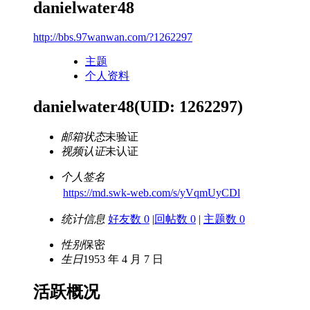
danielwater48
http://bbs.97wanwan.com/?1262297
主题
个人资料
danielwater48
(UID: 1262297)
邮箱状态
未验证
视频认证
未认证
个人签名
https://md.swk-web.com/s/yVqmUyCDl
统计信息
好友数 0
|
回帖数 0
|
主题数 0
性别
保密
生日
1953 年 4 月 7 日
活跃概况